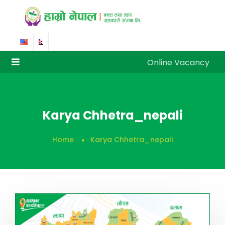
Online Vacancy
Online Vacancy
Karya Chhetra_nepali
Home
Karya Chhetra_nepali