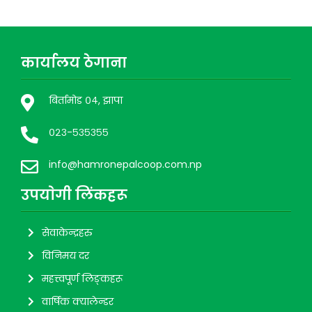
कार्यालय ठेगाना
बिर्तामोड ०४, झापा
०२३-५३५३५५
info@hamronepalcoop.com.np
उपयाेगी लिंकहरू
सेवाकेन्द्रहरु
विनिमय दर
महत्त्वपूर्ण लिङ्कहरू
वार्षिक क्यालेन्डर