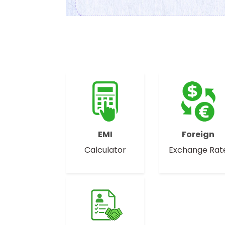
EMI
Foreign
Calculator
Exchange Rat