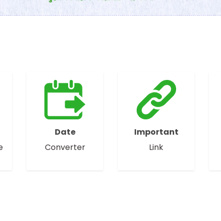
Date
Important
e
Converter
Link