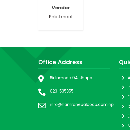
Vendor
Enlistment
Office Address
Qui
Birtamode 04, Jhapa
A
I
023-535355
E
info@hamronepalcoop.com.np
D
E
M