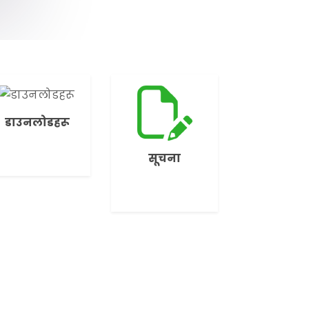
डाउनलोडहरू
सूचना