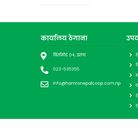
कार्यालय ठेगाना
उपय
बिर्तामोड ०४, झापा
स
व
०२३-५३५३५५
म
info@hamronepalcoop.com.np
व
स
स
@ 2026 