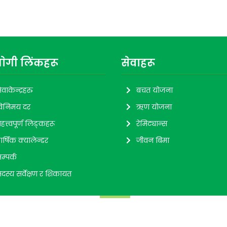
ाेगी लिंकहरू
सेवाहरू
ेवाकेन्द्रहरु
बचत योजना
िनिमय दर
ऋण योजना
हत्त्वपूर्ण लिङ्कहरू
रेमिट्यान्स
ार्षिक क्यालेन्डर
जीवन बिमा
म्पर्क
दस्य सर्वेक्षण र शिकायत
| Hamro Nepal Saving and Credit Cooperative | Design
Web Creatio