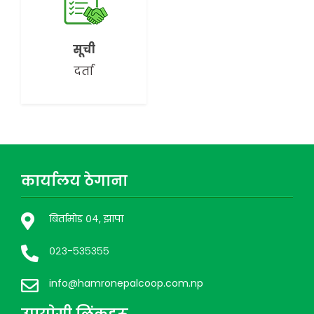
सूची
दर्ता
कार्यालय ठेगाना
बिर्तामोड ०४, झापा
०२३-५३५३५५
info@hamronepalcoop.com.np