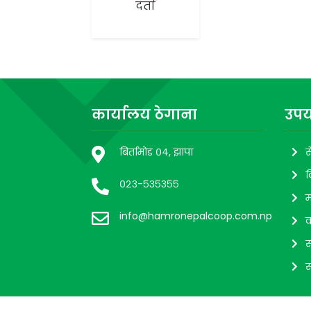
दर्ता
कार्यालय ठेगाना
उपय
बिर्तामोड ०४, झापा
स
व
०२३-५३५३५५
म
info@hamronepalcoop.com.np
व
स
स