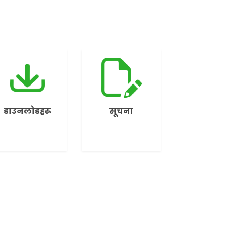
डाउनलोडहरू
सूचना