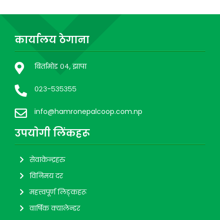
कार्यालय ठेगाना
बिर्तामोड ०४, झापा
०२३-५३५३५५
info@hamronepalcoop.com.np
उपयाेगी लिंकहरू
सेवाकेन्द्रहरु
विनिमय दर
महत्त्वपूर्ण लिङ्कहरू
वार्षिक क्यालेन्डर