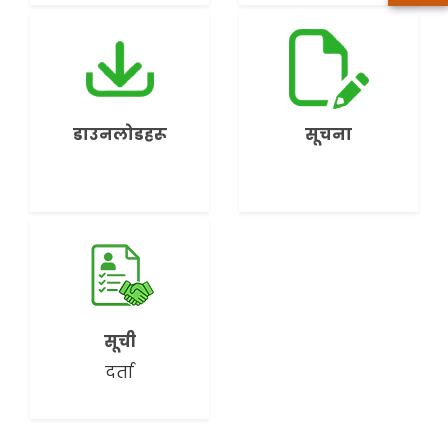
डाउनलोडहरू
सूचना
सूची
दर्ता