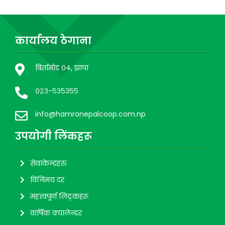
कार्यालय ठेगाना
बिर्तामोड ०४, झापा
०२३-५३५३५५
info@hamronepalcoop.com.np
उपयाेगी लिंकहरू
सेवाकेन्द्रहरु
विनिमय दर
महत्त्वपूर्ण लिङ्कहरू
वार्षिक क्यालेन्डर