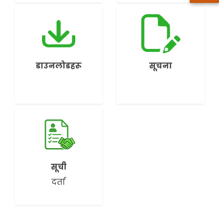
डाउनलोडहरू
सूचना
सूची
दर्ता