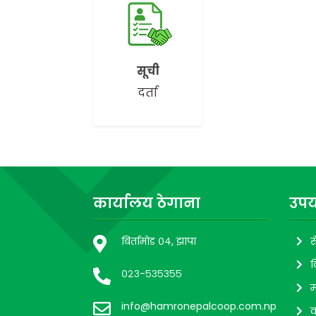
सूची
दर्ता
कार्यालय ठेगाना
उपय
बिर्तामोड ०४, झापा
स
व
०२३-५३५३५५
म
info@hamronepalcoop.com.np
व