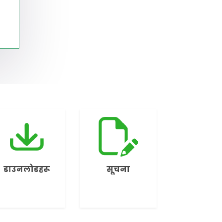
डाउनलोडहरू
सूचना