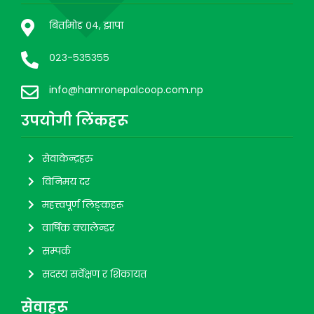
बिर्तामोड ०४, झापा
०२३-५३५३५५
info@hamronepalcoop.com.np
उपयाेगी लिंकहरू
सेवाकेन्द्रहरु
विनिमय दर
महत्त्वपूर्ण लिङ्कहरू
वार्षिक क्यालेन्डर
सम्पर्क
सदस्य सर्वेक्षण र शिकायत
सेवाहरू