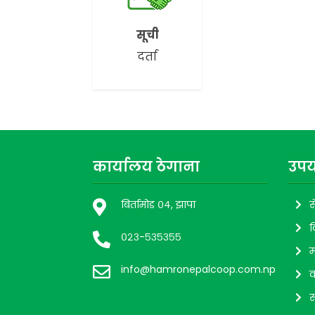
सूची
दर्ता
कार्यालय ठेगाना
उपय
बिर्तामोड ०४, झापा
स
व
०२३-५३५३५५
म
info@hamronepalcoop.com.np
व
स